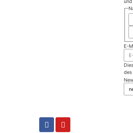
und 
N
E-M
Dies
des
New